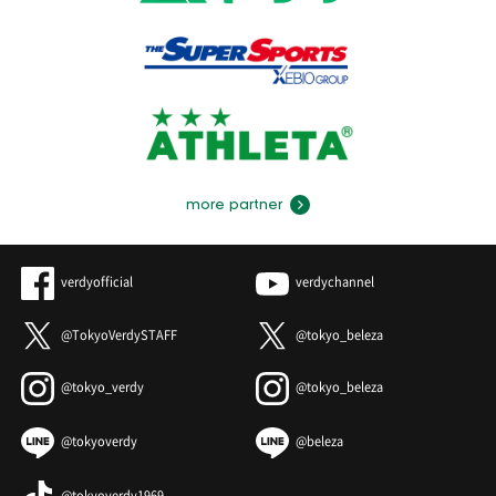
more partner
verdyofficial
verdychannel
@TokyoVerdySTAFF
@tokyo_beleza
@tokyo_verdy
@tokyo_beleza
@tokyoverdy
@beleza
@tokyoverdy1969