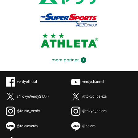
more partner
verdyofficial
verdychannel
@TokyoVerdySTAFF
@tokyo_beleza
@tokyo_verdy
@tokyo_beleza
@tokyoverdy
@beleza