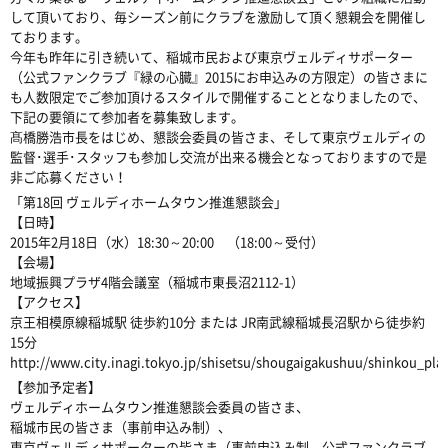
して頂いており、毎シーズン前にクラブを激励して頂く懇親会を開催し
ております。
今年も昨年に引き続いて、稲城市民および東京ヴェルディサポーター
（公式ファンクラブ『緑の心臓』2015にお申込みの方限定）の皆さまに
も人数限定でご参加頂けるスタイルで開催することとなりましたので、
下記の要領にて参加者を募集致します。
髙橋勝浩市長をはじめ、懇談会委員の皆さま、そして東京ヴェルディの
監督･選手･スタッフも参加し交流が出来る機会となっておりますので是
非ご応募ください！
「第18回 ヴェルディホームタウン推進懇談会」
【日時】
2015年2月18日（水）18:30～20:00 （18:00～受付）
【会場】
地域振興プラザ4階会議室（稲城市東長沼2112-1）
【アクセス】
京王相模原線稲城駅 徒歩約10分 または JR南武線稲城長沼駅から徒歩約
15分
http://www.city.inagi.tokyo.jp/shisetsu/shougaigakushuu/shinkou_pla
【参加予定者】
ヴェルディホームタウン推進懇談会委員の皆さま、
稲城市民の皆さま（事前申込み制）、
東京ヴェルディサポーターの皆さま（事前申込み制、公式ファンクラブ