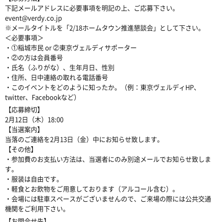
下記メールアドレスに必要事項を明記の上、ご応募下さい。
event@verdy.co.jp
※メールタイトルを「2/18ホームタウン推進懇談会」として下さい。
＜必要事項＞
・①稲城市民 or ②東京ヴェルディサポーター
・②の方は会員番号
・氏名（ふりがな）、生年月日、性別
・住所、日中連絡の取れる電話番号
・このイベントをどのように知ったか。（例：東京ヴェルディHP、
twitter、Facebookなど）
【応募締切】
2月12日（木）18:00
【当選案内】
当落のご連絡を2月13日（金）中にお知らせ致します。
【その他】
・参加費のお支払い方法は、当選者にのみ別途メールでお知らせ致しま
す。
・服装は自由です。
・軽食とお飲物をご用意しております（アルコール含む）。
・会場には駐車スペースがございませんので、ご来場の際には公共交通
機関をご利用下さい。
【お問合せ先】