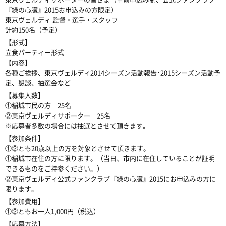
『緑の心臓』2015お申込みの方限定）
東京ヴェルディ 監督・選手・スタッフ
計約150名（予定）
【形式】
立食パーティー形式
【内容】
各種ご挨拶、東京ヴェルディ2014シーズン活動報告･2015シーズン活動予
定、懇談、抽選会など
【募集人数】
①稲城市民の方 25名
②東京ヴェルディサポーター 25名
※応募者多数の場合には抽選とさせて頂きます。
【参加条件】
①②とも20歳以上の方を対象とさせて頂きます。
①稲城市在住の方に限ります。（当日、市内に在住していることが証明
できるものをご持参ください。）
②東京ヴェルディ公式ファンクラブ『緑の心臓』2015にお申込みの方に
限ります。
【参加費用】
①②ともお一人1,000円（税込）
【応募方法】