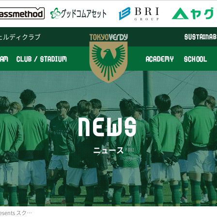
ェルディクラブ
SUSTAINAB
EAM
CLUB / STADIUM
ACADEMY
SCHOOL
NEWS
ニュース
7/24(金)～26(日)「MJS presents スクールサマークリニック2015」参加者募集のお知らせ