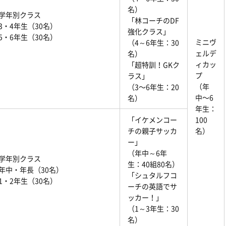
名）
学年別クラス
「林コーチのDF
3・4年生（30名）
強化クラス」
5・6年生（30名）
ミニヴ
（4～6年生：30
ェルデ
名）
ィカッ
「超特訓！GKク
プ
ラス」
（年
（3〜6年生：20
中〜6
名）
年生：
「イケメンコー
100
チの親子サッカ
名）
ー」
（年中～6年
学年別クラス
生：40組80名）
年中・年長（30名）
「シュタルフコ
1・2年生（30名）
ーチの英語でサ
ッカー！」
（1～3年生：30
名）