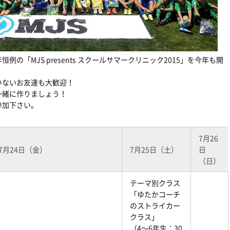
の「MJS presents スクールサマークリニック2015」を今年も開
いないお友達も大歓迎！
一緒に作りましょう！
参加下さい。
7月26
7月24日（金）
7月25日（土）
日
（日）
テーマ別クラス
「ゆたかコーチ
のストライカー
クラス」
（4〜6年生：30