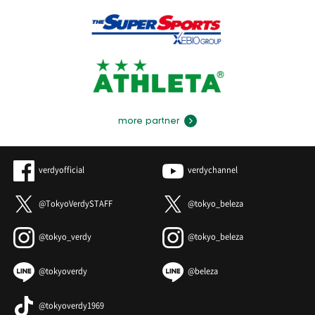
more partner
verdyofficial
verdychannel
@TokyoVerdySTAFF
@tokyo_beleza
@tokyo_verdy
@tokyo_beleza
@tokyoverdy
@beleza
@tokyoverdy1969