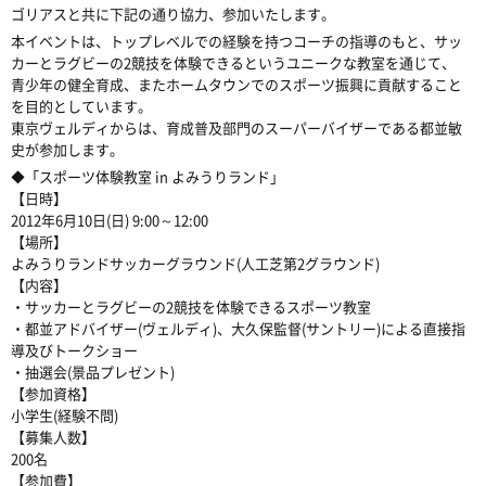
ゴリアスと共に下記の通り協力、参加いたします。
本イベントは、トップレベルでの経験を持つコーチの指導のもと、サッ
カーとラグビーの2競技を体験できるというユニークな教室を通じて、
青少年の健全育成、またホームタウンでのスポーツ振興に貢献すること
を目的としています。
東京ヴェルディからは、育成普及部門のスーパーバイザーである都並敏
史が参加します。
◆「スポーツ体験教室 in よみうりランド」
【日時】
2012年6月10日(日) 9:00～12:00
【場所】
よみうりランドサッカーグラウンド(人工芝第2グラウンド)
【内容】
・サッカーとラグビーの2競技を体験できるスポーツ教室
・都並アドバイザー(ヴェルディ)、大久保監督(サントリー)による直接指
導及びトークショー
・抽選会(景品プレゼント)
【参加資格】
小学生(経験不問)
【募集人数】
200名
【参加費】