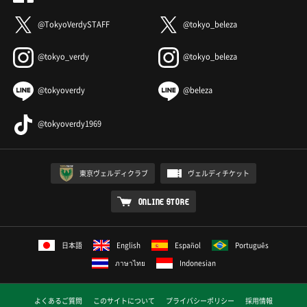
@TokyoVerdySTAFF
@tokyo_beleza
@tokyo_verdy
@tokyo_beleza
@tokyoverdy
@beleza
@tokyoverdy1969
東京ヴェルディクラブ
ヴェルディチケット
ONLINE STORE
日本語
English
Español
Português
ภาษาไทย
Indonesian
よくあるご質問
このサイトについて
プライバシーポリシー
採用情報