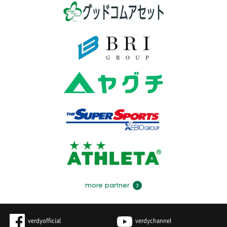
more partner
verdyofficial
verdychannel