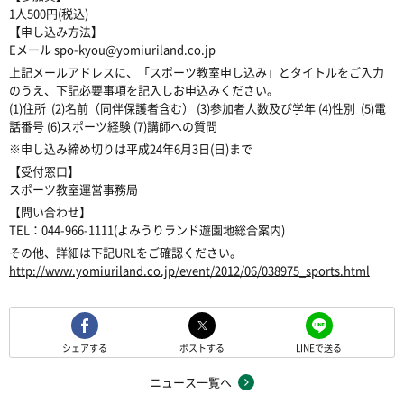
1人500円(税込)
【申し込み方法】
Eメール spo-kyou@yomiuriland.co.jp
上記メールアドレスに、「スポーツ教室申し込み」とタイトルをご入力
のうえ、下記必要事項を記入しお申込みください。
(1)住所 (2)名前（同伴保護者含む） (3)参加者人数及び学年 (4)性別 (5)電
話番号 (6)スポーツ経験 (7)講師への質問
※申し込み締め切りは平成24年6月3日(日)まで
【受付窓口】
スポーツ教室運営事務局
【問い合わせ】
TEL：044-966-1111(よみうりランド遊園地総合案内)
その他、詳細は下記URLをご確認ください。
http://www.yomiuriland.co.jp/event/2012/06/038975_sports.html
シェアする
ポストする
LINEで送る
ニュース一覧へ