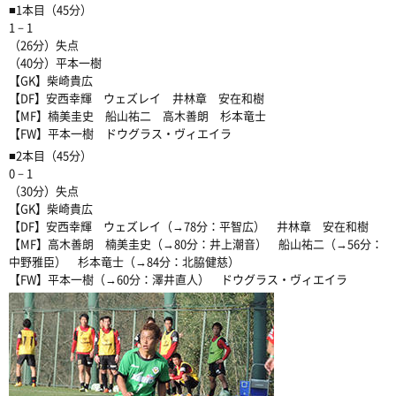
■1本目（45分）
1－1
（26分）失点
（40分）平本一樹
【GK】柴崎貴広
【DF】安西幸輝 ウェズレイ 井林章 安在和樹
【MF】楠美圭史 船山祐二 高木善朗 杉本竜士
【FW】平本一樹 ドウグラス・ヴィエイラ
■2本目（45分）
0－1
（30分）失点
【GK】柴崎貴広
【DF】安西幸輝 ウェズレイ（→78分：平智広） 井林章 安在和樹
【MF】高木善朗 楠美圭史（→80分：井上潮音） 船山祐二（→56分：
中野雅臣） 杉本竜士（→84分：北脇健慈）
【FW】平本一樹（→60分：澤井直人） ドウグラス・ヴィエイラ