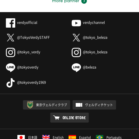
more partner
verdyofficial
verdychannel
@TokyoVerdySTAFF
@tokyo_beleza
@tokyo_verdy
@tokyo_beleza
@tokyoverdy
@beleza
@tokyoverdy1969
東京ヴェルディクラブ
ヴェルディチケット
ONLINE STORE
日本語
English
Español
Português