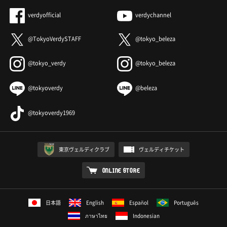
verdyofficial
verdychannel
@TokyoVerdySTAFF
@tokyo_beleza
@tokyo_verdy
@tokyo_beleza
@tokyoverdy
@beleza
@tokyoverdy1969
東京ヴェルディクラブ
ヴェルディチケット
ONLINE STORE
日本語
English
Español
Português
ภาษาไทย
Indonesian