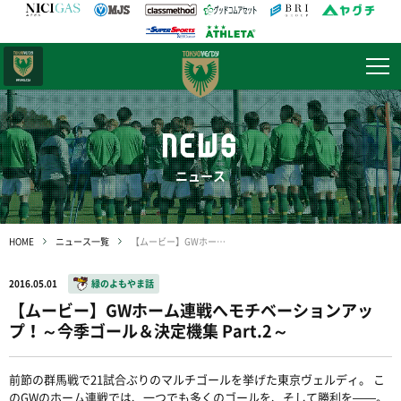
日テレ・
東京ベレーザ
NEWS
ニュース
HOME
ニュース一覧
【ムービー】GWホーム連戦へモチベーションアップ！～今季ゴール＆決定機集 Part.2～
2016.05.01
緑のよもやま話
【ムービー】GWホーム連戦へモチベーションアッ
プ！～今季ゴール＆決定機集 Part.2～
前節の群馬戦で21試合ぶりのマルチゴールを挙げた東京ヴェルディ。 こ
のGWのホーム連戦では、一つでも多くのゴールを、そして勝利を――。