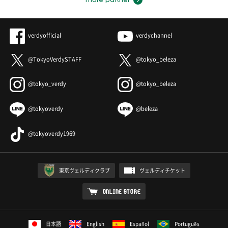
more partner
verdyofficial
verdychannel
@TokyoVerdySTAFF
@tokyo_beleza
@tokyo_verdy
@tokyo_beleza
@tokyoverdy
@beleza
@tokyoverdy1969
東京ヴェルディクラブ
ヴェルディチケット
ONLINE STORE
日本語
English
Español
Português