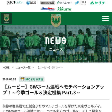
日テレ・
東京ベレーザ
NEWS
ニュース
HOME
ニュース一覧
【ムービー】GWホーム連戦へモチベーションアップ！～今季ゴール＆決定機集 Part.3～
2016.05.02
緑のよもやま話
【ムービー】GWホーム連戦へモチベーションアッ
プ！～今季ゴール＆決定機集 Part.3～
前節の群馬戦で21試合ぶりのマルチゴールを挙げた東京ヴェルディ。
このGWのホーム連戦では、一つでも多くのゴールを、そして勝利を