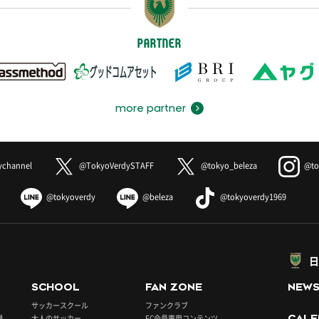
PARTNER
more partner
ychannel
@TokyoVerdySTAFF
@tokyo_beleza
@to
@tokyoverdy
@beleza
@tokyoverdy1969
日
SCHOOL
FAN ZONE
NEW
サッカースクール
ファンクラブ
録
大人のサッカー
FC会員専用コンテンツ
CALE