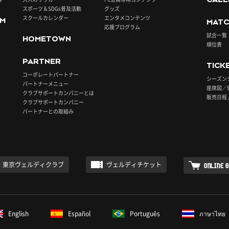
スポーツ＆SDGs普及活動
グッズ
スクールカレンダー
エンタメコンテンツ
UM
MATC
応援プログラム
試合一覧
HOMETOWN
順位表
PARTNER
TICK
コーポレートパートナー
シーズン
パートナーメニュー
座席図／
クラブサポートカンパニーとは
販売日程 
クラブサポートカンパニー
パートナーとの取組み
東京ヴェルディクラブ
ヴェルディチケット
ONLINE 
English
Español
Português
ภาษาไทย