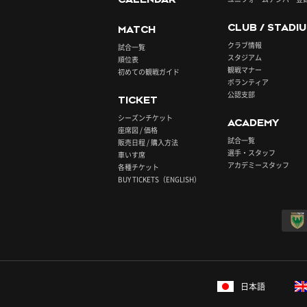
CLUB / STADI
MATCH
クラブ情報
試合一覧
スタジアム
順位表
観戦マナー
初めての観戦ガイド
ボランティア
公認支部
TICKET
シーズンチケット
ACADEMY
座席図 / 価格
試合一覧
販売日程 / 購入方法
選手・スタッフ
車いす席
アカデミースタッフ
各種チケット
BUY TICKETS（ENGLISH）
日本語