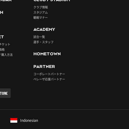
クラブ情報
H
スタジアム
観戦マナー
ACADEMY
ET
試合一覧
選手・スタッフ
チケット
価格
HOMETOWN
/ 購入方法
PARTNER
コーポレートパートナー
ベレーザ応援パートナー
STORE
Indonesian