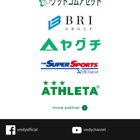
more partner
verdyofficial
verdychannel