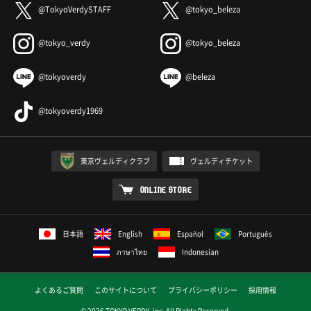
@TokyoVerdySTAFF
@tokyo_beleza
@tokyo_verdy
@tokyo_beleza
@tokyoverdy
@beleza
@tokyoverdy1969
東京ヴェルディクラブ
ヴェルディチケット
ONLINE STORE
日本語
English
Español
Português
ภาษาไทย
Indonesian
よくあるご質問
このサイトについて
プライバシーポリシー
採用情報
© 2026 TOKYO VERDY ,inc. All Rights Reserved.