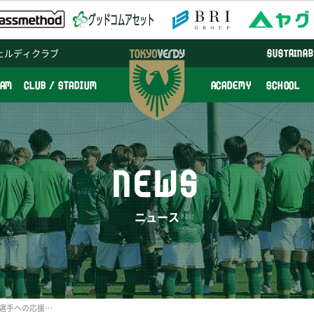
ェルディクラブ
SUSTAINAB
EAM
CLUB / STADIUM
ACADEMY
SCHOOL
NEWS
ニュース
7/15(日)鳥取戦で杉本健勇選手への応援メッセージを募集＆壮行セレモニーを行います