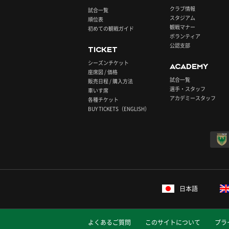
クラブ情報
試合一覧
スタジアム
順位表
観戦マナー
初めての観戦ガイド
ボランティア
公認支部
TICKET
シーズンチケット
ACADEMY
座席図 / 価格
試合一覧
販売日程 / 購入方法
選手・スタッフ
車いす席
アカデミースタッフ
各種チケット
BUY TICKETS（ENGLISH）
日本語
よくあるご質問
このサイトについて
プラ