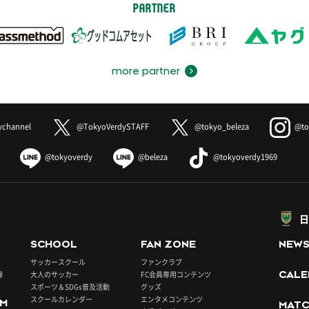
PARTNER
more partner
ychannel
@TokyoVerdySTAFF
@tokyo_beleza
@to
@tokyoverdy
@beleza
@tokyoverdy1969
日
SCHOOL
FAN ZONE
NEW
サッカースクール
ファンクラブ
録
大人のサッカー
FC会員専用コンテンツ
CALE
スポーツ＆SDGs普及活動
グッズ
スクールカレンダー
エンタメコンテンツ
UM
MATC