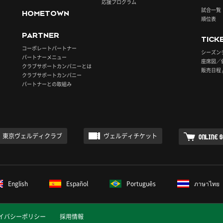
応援プログラム
試合一覧
HOMETOWN
順位表
PARTNER
TICK
コーポレートパートナー
シーズン
パートナーメニュー
座席図／
クラブサポートカンパニーとは
販売日程 
クラブサポートカンパニー
パートナーとの取組み
東京ヴェルディクラブ
ヴェルディチケット
ONLINE 
English
Español
Português
ภาษาไทย
イバシーポリシー
採用情報