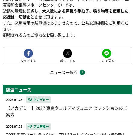
菱養和会巣鴨スポーツセンターG）では、
近隣の環境に配慮し、
大人数による声援や手拍子、鳴り物等を使用した
応援は一切禁止
とさせて頂きます。
また、来場者用の駐車場はありませんので、公共交通機関をご利用くだ
さい。
観戦される方のご協力をお願い致します。
シェアする
ポストする
LINEで送る
ニュース一覧へ
関連ニュース
2026.07.28
アカデミー
【アカデミー】2027 東京ヴェルディジュニア セレクションのご
案内
2026.07.28
アカデミー
2027 東京ヴェルディジュニアU-12セレクション（現小学5年生