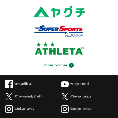
more partner
verdyofficial
verdychannel
@TokyoVerdySTAFF
@tokyo_beleza
@tokyo_verdy
@tokyo_beleza