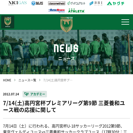
日テレ・
東京ベレーザ
NEWS
ニュース
HOME
ニュース一覧
7/14(土)高円宮杯プレミアリーグ第9節 三菱養和ユース戦の応援に関して
2012.07.14
アカデミー
7/14(土)高円宮杯プレミアリーグ第9節 三菱養和ユ
ース戦の応援に関して
7月14日（土）に行われる、高円宮杯U-18サッカーリーグ2012第9節、
東京ヴェルディユースvs三菱養和サッカークラブユース（17時30分：三