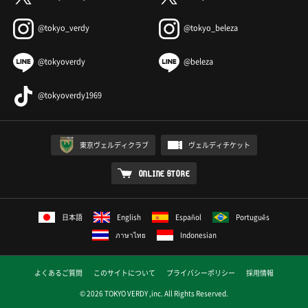
@tokyo_verdy
@tokyo_beleza
@tokyoverdy
@beleza
@tokyoverdy1969
東京ヴェルディクラブ
ヴェルディチケット
ONLINE STORE
日本語
English
Español
Português
ภาษาไทย
Indonesian
よくあるご質問
このサイトについて
プライバシーポリシー
採用情報
© 2026 TOKYO VERDY ,inc. All Rights Reserved.