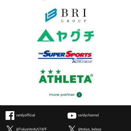
more partner
verdyofficial
verdychannel
@TokyoVerdySTAFF
@tokyo_beleza