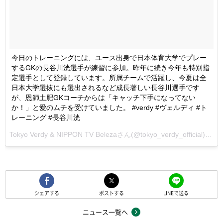
今日のトレーニングには、ユース出身で日本体育大学でプレー
するGKの長谷川洸選手が練習に参加。昨年に続き今年も特別指
定選手として登録しています。所属チームで活躍し、今夏は全
日本大学選抜にも選出されるなど成長著しい長谷川選手です
が、恩師土肥GKコーチからは「キャッチ下手になってない
か！」と愛のムチを受けていました。 #verdy #ヴェルディ #ト
レーニング #長谷川洸
Tokyo Verdy & NIPPON TV Belezaさん(@tokyo_verdy_official)が投稿した写真 -
シェアする
ポストする
LINEで送る
ニュース一覧へ