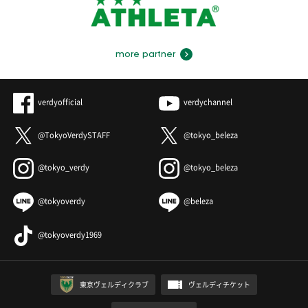
more partner
verdyofficial
verdychannel
@TokyoVerdySTAFF
@tokyo_beleza
@tokyo_verdy
@tokyo_beleza
@tokyoverdy
@beleza
@tokyoverdy1969
東京ヴェルディクラブ
ヴェルディチケット