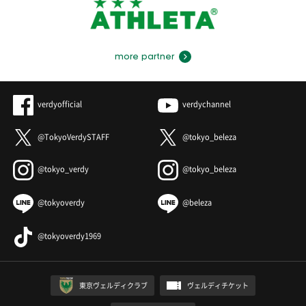
more partner
verdyofficial
verdychannel
@TokyoVerdySTAFF
@tokyo_beleza
@tokyo_verdy
@tokyo_beleza
@tokyoverdy
@beleza
@tokyoverdy1969
東京ヴェルディクラブ
ヴェルディチケット