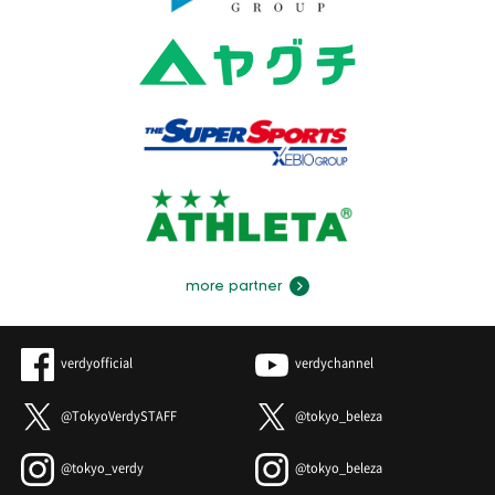
more partner
verdyofficial
verdychannel
@TokyoVerdySTAFF
@tokyo_beleza
@tokyo_verdy
@tokyo_beleza