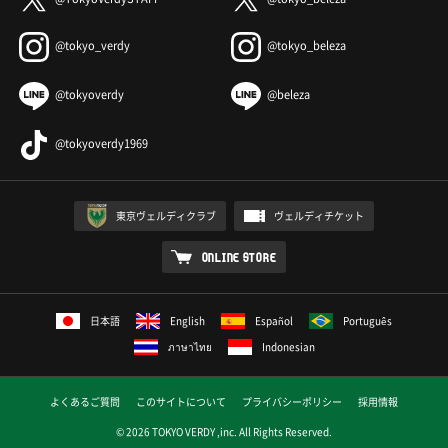
@tokyo_verdy
@tokyo_beleza
@tokyoverdy
@beleza
@tokyoverdy1969
東京ヴェルディクラブ
ヴェルディチケット
ONLINE STORE
日本語
English
Español
Português
ภาษาไทย
Indonesian
よくあるご質問
このサイトについて
プライバシーポリシー
採用情報
© 2026 TOKYO VERDY ,inc. All Rights Reserved.