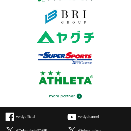
more partner
verdyofficial
verdychannel
@TokyoVerdySTAFF
@tokyo_beleza