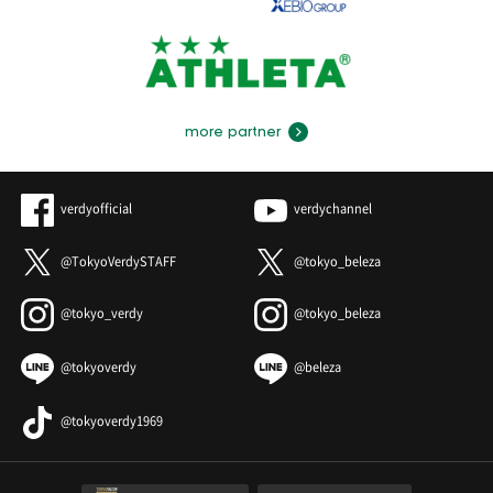
more partner
verdyofficial
verdychannel
@TokyoVerdySTAFF
@tokyo_beleza
@tokyo_verdy
@tokyo_beleza
@tokyoverdy
@beleza
@tokyoverdy1969