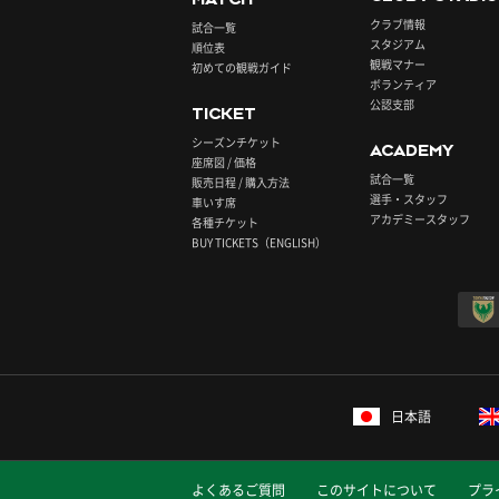
クラブ情報
試合一覧
スタジアム
順位表
観戦マナー
初めての観戦ガイド
ボランティア
公認支部
TICKET
シーズンチケット
ACADEMY
座席図 / 価格
試合一覧
販売日程 / 購入方法
選手・スタッフ
車いす席
アカデミースタッフ
各種チケット
BUY TICKETS（ENGLISH）
日本語
よくあるご質問
このサイトについて
プラ