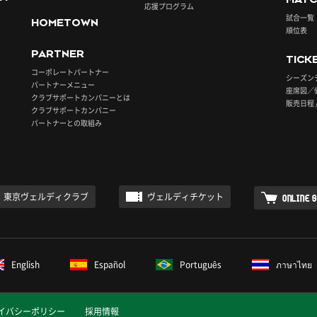
応援プログラム
試合一覧
HOMETOWN
順位表
PARTNER
TICK
コーポレートパートナー
シーズン
パートナーメニュー
座席図／
クラブサポートカンパニーとは
販売日程 
クラブサポートカンパニー
パートナーとの取組み
東京ヴェルディクラブ
ヴェルディチケット
ONLINE 
English
Español
Português
ภาษาไทย
イバシーポリシー
採用情報