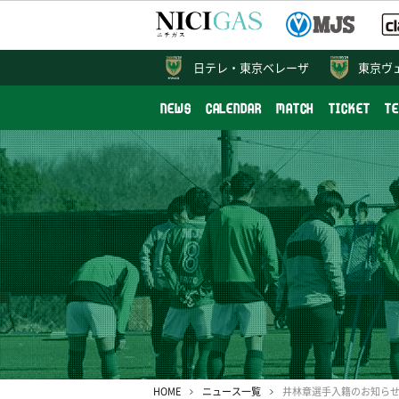
日テレ・
東京ベレーザ
東京ヴ
NEWS
CALENDAR
MATCH
TICKET
T
HOME
ニュース一覧
井林章選手入籍のお知ら