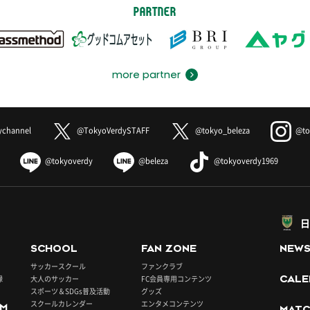
PARTNER
more partner
ychannel
@TokyoVerdySTAFF
@tokyo_beleza
@to
@tokyoverdy
@beleza
@tokyoverdy1969
日
SCHOOL
FAN ZONE
NEW
サッカースクール
ファンクラブ
録
大人のサッカー
FC会員専用コンテンツ
CALE
スポーツ＆SDGs普及活動
グッズ
スクールカレンダー
エンタメコンテンツ
UM
MATC