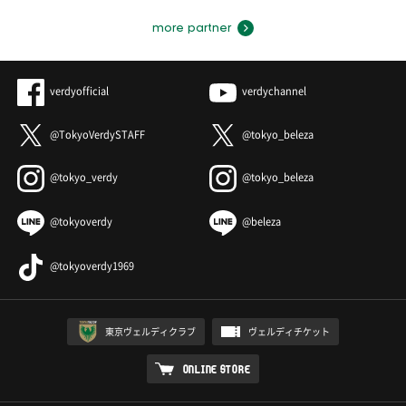
more partner
verdyofficial
verdychannel
@TokyoVerdySTAFF
@tokyo_beleza
@tokyo_verdy
@tokyo_beleza
@tokyoverdy
@beleza
@tokyoverdy1969
東京ヴェルディクラブ
ヴェルディチケット
ONLINE STORE