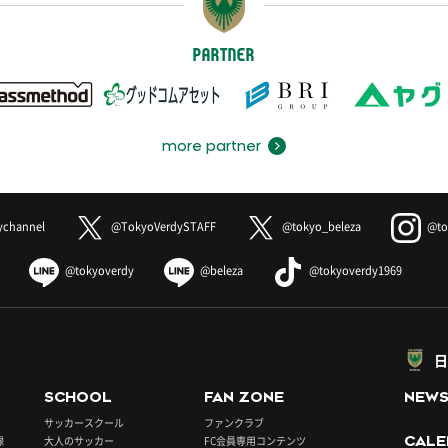
PARTNER
more partner
ychannel
@TokyoVerdySTAFF
@tokyo_beleza
@to
@tokyoverdy
@beleza
@tokyoverdy1969
日
SCHOOL
FAN ZONE
NEW
サッカースクール
ファンクラブ
録
大人のサッカー
FC会員専用コンテンツ
CALE