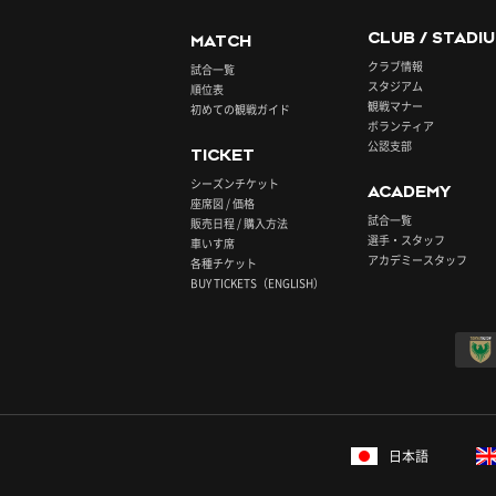
CLUB / STADI
MATCH
クラブ情報
試合一覧
スタジアム
順位表
観戦マナー
初めての観戦ガイド
ボランティア
公認支部
TICKET
シーズンチケット
ACADEMY
座席図 / 価格
試合一覧
販売日程 / 購入方法
選手・スタッフ
車いす席
アカデミースタッフ
各種チケット
BUY TICKETS（ENGLISH）
日本語