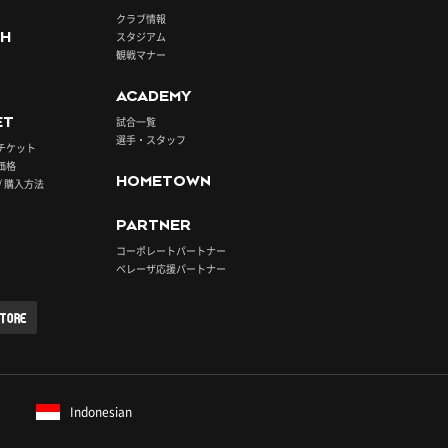
クラブ情報
H
スタジアム
観戦マナー
ACADEMY
ET
試合一覧
選手・スタッフ
チケット
価格
HOMETOWN
/ 購入方法
PARTNER
コーポレートパートナー
ベレーザ応援パートナー
STORE
Indonesian