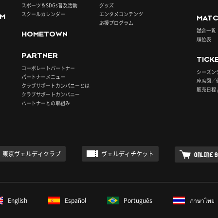
スポーツ＆SDGs普及活動
グッズ
スクールカレンダー
エンタメコンテンツ
UM
MATC
応援プログラム
試合一覧
HOMETOWN
順位表
PARTNER
TICK
コーポレートパートナー
シーズン
パートナーメニュー
座席図／
クラブサポートカンパニーとは
販売日程 
クラブサポートカンパニー
パートナーとの取組み
東京ヴェルディクラブ
ヴェルディチケット
ONLINE 
English
Español
Português
ภาษาไทย