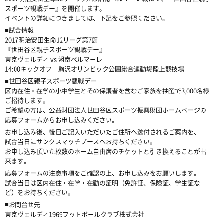
スポーツ観戦デー』を開催します。
イベントの詳細につきましては、下記をご参照ください。
■試合情報
2017明治安田生命J2リーグ第7節
『世田谷区親子スポーツ観戦デー』
東京ヴェルディ vs 湘南ベルマーレ
14:00キックオフ 駒沢オリンピック公園総合運動場陸上競技場
■世田谷区親子スポーツ観戦デー
区内在住・在学の小中学生とその保護者を含むご家族を抽選で3,000名様
ご招待します。
ご希望の方は、
公益財団法人世田谷区スポーツ振興財団ホームページの
応募フォーム
からお申し込みください。
お申し込み後、後日ご記入いただいたご住所へ送付されるご案内を、
試合当日にサンクスマッチブースへお持ちください。
お申し込み頂いた枚数のホーム自由席のチケットと引き換えることが出
来ます。
応募フォームの注意事項をご確認の上、お申し込みをお願いします。
試合当日は区内在住・在学・在勤の証明（免許証、保険証、学生証な
ど）をお持ちください。
■お問合せ先
東京ヴェルディ1969フットボールクラブ株式会社