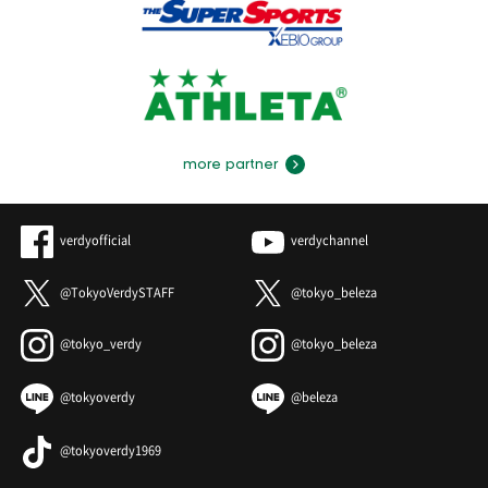
more partner
verdyofficial
verdychannel
@TokyoVerdySTAFF
@tokyo_beleza
@tokyo_verdy
@tokyo_beleza
@tokyoverdy
@beleza
@tokyoverdy1969