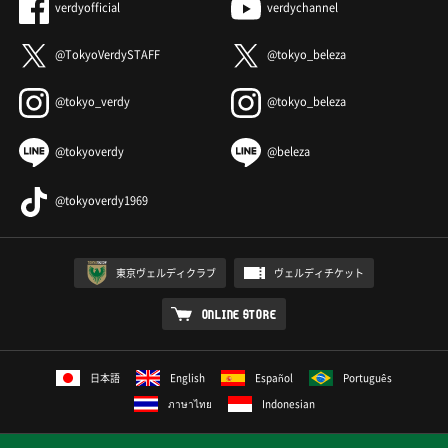
verdyofficial
verdychannel
@TokyoVerdySTAFF
@tokyo_beleza
@tokyo_verdy
@tokyo_beleza
@tokyoverdy
@beleza
@tokyoverdy1969
東京ヴェルディクラブ
ヴェルディチケット
ONLINE STORE
日本語
English
Español
Português
ภาษาไทย
Indonesian