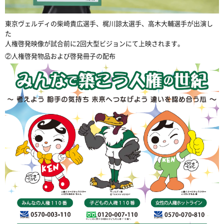
東京ヴェルディの柴崎貴広選手、梶川諒太選手、高木大輔選手が出演し
た
人権啓発映像が試合前に2回大型ビジョンにて上映されます。
②人権啓発物品および啓発冊子の配布