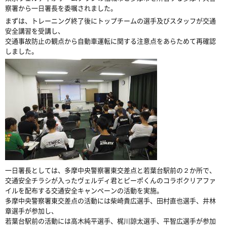
察署から一日署長を委嘱されました。
まずは、トレーニング終了後にトップチームの選手及びスタッフが交通
安全講習を受講し、
交通事故防止の観点から自動車運転に関する注意点をあらためて再確認
しました。
一日署長としては、多摩中央警察署東交差点と若葉台駅前の２か所で、
交通安全チラシが入ったヴェルディ君とピーポくんのコラボクリアファ
イルを配布する交通安全キャンペーンの活動を実施。
多摩中央警察署東交差点の活動には柴崎貴広選手、田村直也選手、井林
章選手が参加し、
若葉台駅前の活動には高木純平選手、梶川諒太選手、平智広選手が参加