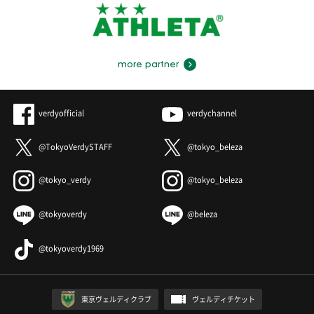
more partner
verdyofficial
verdychannel
@TokyoVerdySTAFF
@tokyo_beleza
@tokyo_verdy
@tokyo_beleza
@tokyoverdy
@beleza
@tokyoverdy1969
東京ヴェルディクラブ
ヴェルディチケット