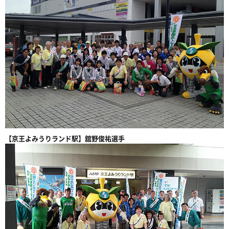
【京王よみうりランド駅】舘野俊祐選手