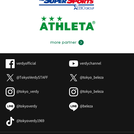
more partner
verdyofficial
verdychannel
@TokyoVerdySTAFF
@tokyo_beleza
@tokyo_verdy
@tokyo_beleza
@tokyoverdy
@beleza
@tokyoverdy1969