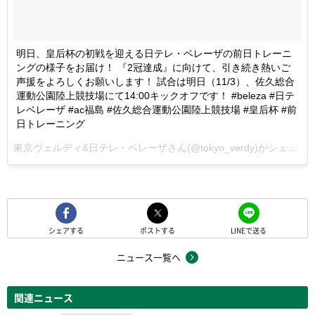
明日、皇后杯の初戦を迎える日テレ・ベレーザの前日トレーニ
ングの様子をお届け！ 『2冠達成』に向けて、引き続き熱いご
声援をよろしくお願いします！ 試合は明日（11/3）、佐久総合
運動公園陸上競技場にて14:00キックオフです！ #beleza #日テ
レベレーザ #ac福島 #佐久総合運動公園陸上競技場 #皇后杯 #前
日トレーニング
東京ヴェルディ&日テレ・ベレーザさん(@tokyo_verdy)がシェアした投稿 -
シェアする
ポストする
LINEで送る
ニュース一覧へ
関連ニュース