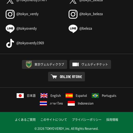
@tokyo_verdy
@tokyo_beleza
@tokyoverdy
@beleza
@tokyoverdy1969
東京ヴェルディクラブ
ヴェルディチケット
ONLINE STORE
日本語
English
Español
Português
ภาษาไทย
Indonesian
よくあるご質問
このサイトについて
プライバシーポリシー
採用情報
© 2026 TOKYO VERDY ,inc. All Rights Reserved.