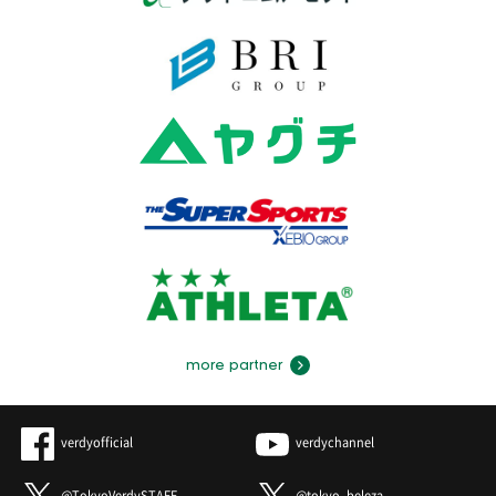
more partner
verdyofficial
verdychannel
@TokyoVerdySTAFF
@tokyo_beleza