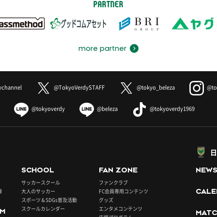
PARTNER
more partner
ychannel
@TokyoVerdySTAFF
@tokyo_beleza
@to
@tokyoverdy
@beleza
@tokyoverdy1969
日
SCHOOL
FAN ZONE
NEW
サッカースクール
ファンクラブ
録
大人のサッカー
FC会員専用コンテンツ
CALE
スポーツ＆SDGs普及活動
グッズ
スクールカレンダー
エンタメコンテンツ
UM
MATC