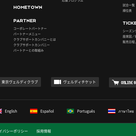
応援プログラム
試合一覧
HOMETOWN
順位表
PARTNER
TICK
コーポレートパートナー
シーズン
パートナーメニュー
座席図／
クラブサポートカンパニーとは
販売日程 
クラブサポートカンパニー
パートナーとの取組み
東京ヴェルディクラブ
ヴェルディチケット
ONLINE 
English
Español
Português
ภาษาไทย
イバシーポリシー
採用情報