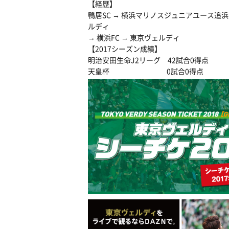
【経歴】
鴨居SC → 横浜マリノスジュニアユース追浜 →
ルディ
→ 横浜FC → 東京ヴェルディ
【2017シーズン成績】
明治安田生命J2リーグ 42試合0得点
天皇杯 0試合0得点