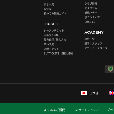
クラブ情報
試合一覧
スタジアム
順位表
観戦マナー
初めての観戦ガイド
ボランティア
公認支部
TICKET
シーズンチケット
ACADEMY
座席図 / 価格
試合一覧
販売日程 / 購入方法
選手・スタッフ
車いす席
アカデミースタッフ
各種チケット
BUY TICKETS（ENGLISH）
日本語
よくあるご質問
このサイトについて
プラ