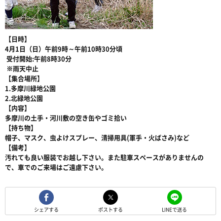
【日時】
4月1日（日）午前9時～午前10時30分頃
受付開始:午前8時30分
※雨天中止
【集合場所】
1.多摩川緑地公園
2.北緑地公園
【内容】
多摩川の土手・河川敷の空き缶やゴミ拾い
【持ち物】
帽子、マスク、虫よけスプレー、清掃用具(軍手・火ばさみ)など
【備考】
汚れても良い服装でお越し下さい。また駐車スペースがありませんの
で、車でのご来場はご遠慮下さい。
シェアする
ポストする
LINEで送る