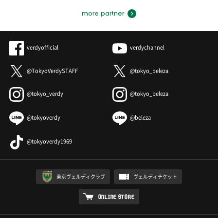
more partner
verdyofficial
verdychannel
@TokyoVerdySTAFF
@tokyo_beleza
@tokyo_verdy
@tokyo_beleza
@tokyoverdy
@beleza
@tokyoverdy1969
東京ヴェルディクラブ
ヴェルディチケット
ONLINE STORE