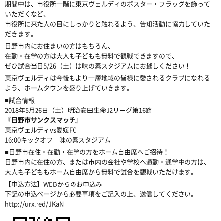
期間中は、市役所一階に東京ヴェルディのポスター・フラッグを飾って
いただくなど、
市役所に来た人の目にしっかりと触れるよう、告知活動に協力していた
だきます。
日野市内にお住まいの方はもちろん、
在勤・在学の方は大人も子どもも無料で観戦できますので、
ぜひ試合当日5/26（土）は味の素スタジアムにお越しください！
東京ヴェルディは今後もより一層地域の皆様に愛されるクラブになれる
よう、ホームタウンを盛り上げていきます。
■試合情報
2018年5月26日（土）明治安田生命J2リーグ第16節
『
日野市サンクスマッチ
』
東京ヴェルディvs愛媛FC
16:00キックオフ 味の素スタジアム
■日野市在住・在勤・在学の方をホーム自由席へご招待！
日野市内に在住の方、または市内の会社や学校へ通勤・通学中の方は、
大人も子どももホーム自由席から無料で試合を観戦いただけます。
【申込方法】WEBからのお申込み
下記の申込ページから必要事項をご記入の上、送信してください。
http://urx.red/JKaN