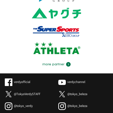
more partner
verdyofficial
verdychannel
@TokyoVerdySTAFF
@tokyo_beleza
@tokyo_verdy
@tokyo_beleza