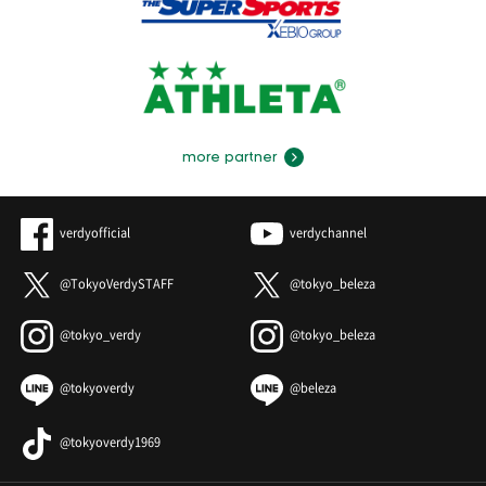
more partner
verdyofficial
verdychannel
@TokyoVerdySTAFF
@tokyo_beleza
@tokyo_verdy
@tokyo_beleza
@tokyoverdy
@beleza
@tokyoverdy1969