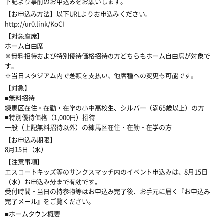
下記より事前のお申込みをお願いします。
【お申込み方法】以下URLよりお申込みください。
http://ur0.link/KoCI
【対象座席】
ホーム自由席
※無料招待および特別優待価格招待の方どちらもホーム自由席が対象で
す。
※当日スタジアム内で差額を支払い、他席種への変更も可能です。
【対象】
■無料招待
練馬区在住・在勤・在学の小中高校生、シルバー（満65歳以上）の方
■特別優待価格（1,000円）招待
一般（上記無料招待以外）の練馬区在住・在勤・在学の方
【お申込み期限】
8月15日（水）
【注意事項】
エスコートキッズ等のサンクスマッチ内のイベント申込みは、8月15日
（水）お申込み分まで有効です。
受付時間・当日の持参物等はお申込み完了後、お手元に届く『お申込み
完了メール』をご覧ください。
■ホームタウン概要