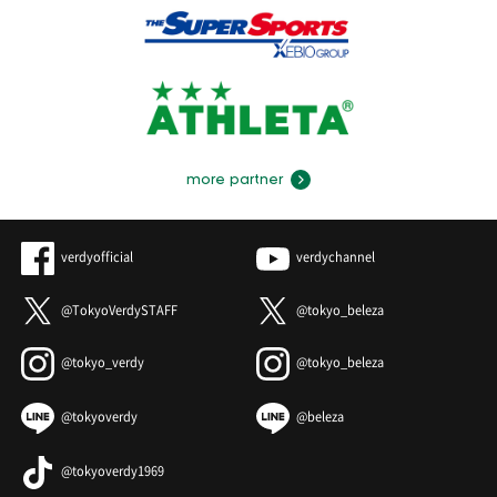
more partner
verdyofficial
verdychannel
@TokyoVerdySTAFF
@tokyo_beleza
@tokyo_verdy
@tokyo_beleza
@tokyoverdy
@beleza
@tokyoverdy1969