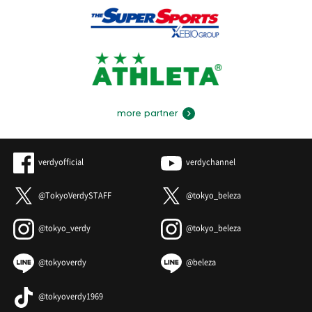
more partner
verdyofficial
verdychannel
@TokyoVerdySTAFF
@tokyo_beleza
@tokyo_verdy
@tokyo_beleza
@tokyoverdy
@beleza
@tokyoverdy1969