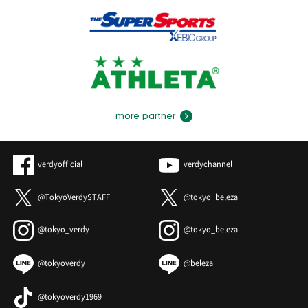
more partner
verdyofficial
verdychannel
@TokyoVerdySTAFF
@tokyo_beleza
@tokyo_verdy
@tokyo_beleza
@tokyoverdy
@beleza
@tokyoverdy1969