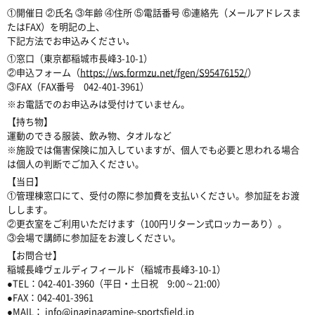
①開催日 ②氏名 ③年齢 ④住所 ⑤電話番号 ⑥連絡先（メールアドレスま
たはFAX）を明記の上、
下記方法でお申込みください｡
①窓口（東京都稲城市長峰3-10-1）
②申込フォーム（
https://ws.formzu.net/fgen/S95476152/
）
③FAX（FAX番号 042-401-3961）
※お電話でのお申込みは受付けていません。
【持ち物】
運動のできる服装、飲み物、タオルなど
※施設では傷害保険に加入していますが、個人でも必要と思われる場合
は個人の判断でご加入ください。
【当日】
①管理棟窓口にて、受付の際に参加費を支払いください。参加証をお渡
しします。
②更衣室をご利用いただけます（100円リターン式ロッカーあり）。
③会場で講師に参加証をお渡しください。
【お問合せ】
稲城長峰ヴェルディフィールド（稲城市長峰3-10-1）
●TEL：042-401-3960（平日・土日祝 9:00～21:00）
●FAX：042-401-3961
●MAIL：
info@inaginagamine-sportsfield.jp