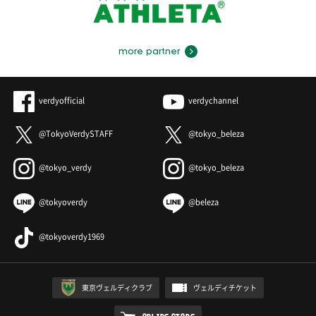
more partner
verdyofficial
verdychannel
@TokyoVerdySTAFF
@tokyo_beleza
@tokyo_verdy
@tokyo_beleza
@tokyoverdy
@beleza
@tokyoverdy1969
東京ヴェルディクラブ
ヴェルディチケット