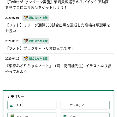
【Twitterキャンペーン実施】柴崎貴広選手のスパイクケア動画
を見てコロニル製品をゲットしよう！
2020.07.01
緑のよもやま話
【フォト】Ｊリーグ通算300試合出場を達成した高橋祥平選手を
お祝い！
2020.05.28
緑のよもやま話
【フォト】ブラジル人トリオは元気です！
2020.04.12
緑のよもやま話
『東京みどりちゃんノート』（画：高田桂先生）イラストぬり絵
やってみよう！
カテゴリー
ALL
ヴェルディ
ベレーザ
クラブ