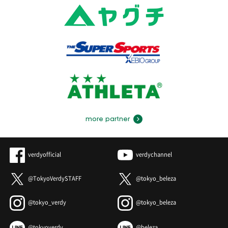
more partner
verdyofficial
verdychannel
@TokyoVerdySTAFF
@tokyo_beleza
@tokyo_verdy
@tokyo_beleza
@tokyoverdy
@beleza