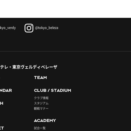
kyo_verdy
@tokyo_beleza
テレ・東京ヴェルディベレーザ
S
TEAM
NDAR
CLUB / STADIUM
クラブ情報
H
スタジアム
観戦マナー
ACADEMY
ET
試合一覧