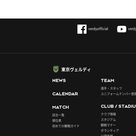
verdyofficial
verd
東京ヴェルディ
NEWS
TEAM
選手・スタッフ
CALENDAR
ユニフォームナンバー登
CLUB / STADI
MATCH
クラブ情報
試合一覧
スタジアム
順位表
観戦マナー
初めての観戦ガイド
ボランティア
公認支部