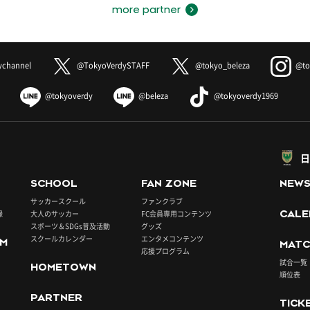
more partner
ychannel
@TokyoVerdySTAFF
@tokyo_beleza
@to
@tokyoverdy
@beleza
@tokyoverdy1969
日
SCHOOL
FAN ZONE
NEW
サッカースクール
ファンクラブ
録
大人のサッカー
FC会員専用コンテンツ
CALE
スポーツ＆SDGs普及活動
グッズ
スクールカレンダー
エンタメコンテンツ
UM
MATC
応援プログラム
試合一覧
HOMETOWN
順位表
PARTNER
TICK