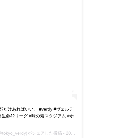
けあればいい。 #verdy #ヴェルデ
#明治安田生命J2リーグ #味の素スタジアム #ホ
tokyo_verdy)がシェアした投稿 -
2018年11月月11日午後6時30分PST