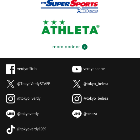
more partner
verdyofficial
verdychannel
@TokyoVerdySTAFF
@tokyo_beleza
@tokyo_verdy
@tokyo_beleza
@tokyoverdy
@beleza
@tokyoverdy1969