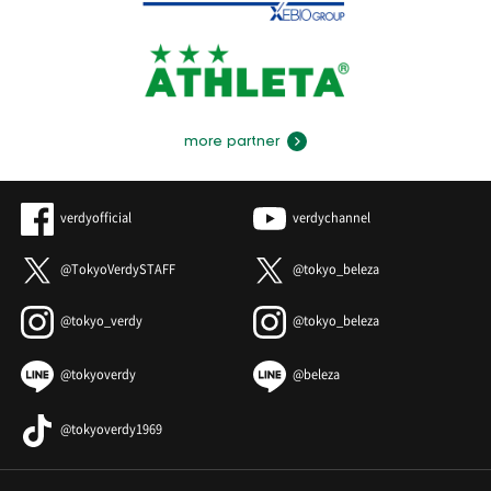
more partner
verdyofficial
verdychannel
@TokyoVerdySTAFF
@tokyo_beleza
@tokyo_verdy
@tokyo_beleza
@tokyoverdy
@beleza
@tokyoverdy1969