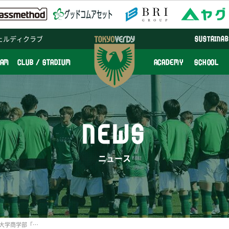
ェルディクラブ
SUSTAINAB
EAM
CLUB / STADIUM
ACADEMY
SCHOOL
NEWS
ニュース
【世田谷区】11/3(土)日本大学商学部「砧祭」イベント参加のお知らせ