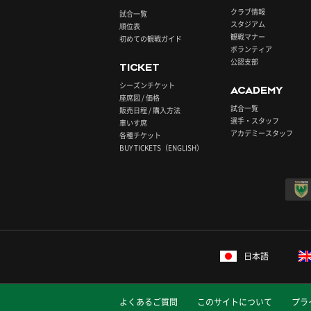
クラブ情報
試合一覧
スタジアム
順位表
観戦マナー
初めての観戦ガイド
ボランティア
公認支部
TICKET
シーズンチケット
ACADEMY
座席図 / 価格
試合一覧
販売日程 / 購入方法
選手・スタッフ
車いす席
アカデミースタッフ
各種チケット
BUY TICKETS（ENGLISH）
日本語
よくあるご質問
このサイトについて
プラ