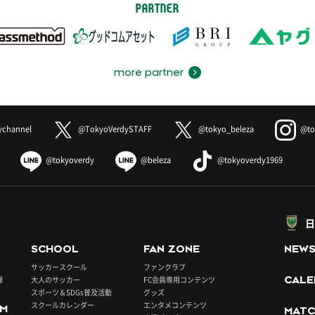
PARTNER
more partner
ychannel
@TokyoVerdySTAFF
@tokyo_beleza
@to
@tokyoverdy
@beleza
@tokyoverdy1969
日
SCHOOL
FAN ZONE
NEW
サッカースクール
ファンクラブ
録
大人のサッカー
FC会員専用コンテンツ
CALE
スポーツ＆SDGs普及活動
グッズ
スクールカレンダー
エンタメコンテンツ
UM
MATC