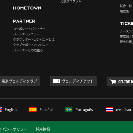
応援プログラム
試合一覧
HOMETOWN
順位表
PARTNER
TICK
コーポレートパートナー
シーズン
パートナーメニュー
座席図／
クラブサポートカンパニーとは
販売日程 
クラブサポートカンパニー
パートナーとの取組み
東京ヴェルディクラブ
ヴェルディチケット
ONLINE 
English
Español
Português
ภาษาไทย
イバシーポリシー
採用情報