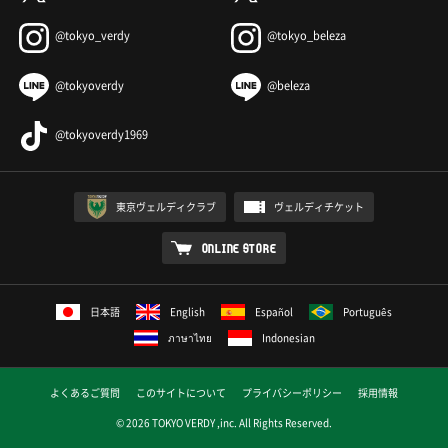
@tokyo_verdy
@tokyo_beleza
@tokyoverdy
@beleza
@tokyoverdy1969
東京ヴェルディクラブ
ヴェルディチケット
ONLINE STORE
日本語
English
Español
Português
ภาษาไทย
Indonesian
よくあるご質問
このサイトについて
プライバシーポリシー
採用情報
© 2026 TOKYO VERDY ,inc. All Rights Reserved.