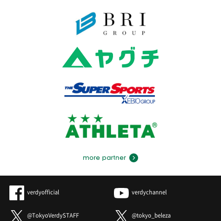
more partner
verdyofficial
verdychannel
@TokyoVerdySTAFF
@tokyo_beleza