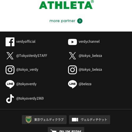
more partner
verdyofficial
verdychannel
@TokyoVerdySTAFF
@tokyo_beleza
@tokyo_verdy
@tokyo_beleza
@tokyoverdy
@beleza
@tokyoverdy1969
東京ヴェルディクラブ
ヴェルディチケット
ONLINE STORE