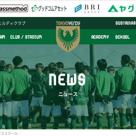
ェルディクラブ
SUSTAINAB
EAM
CLUB / STADIUM
ACADEMY
SCHOOL
NEWS
ニュース
【スクール】2019ヴァンタススクールCUP in山中湖 U-9大会（対象2～3年生）参加者募集