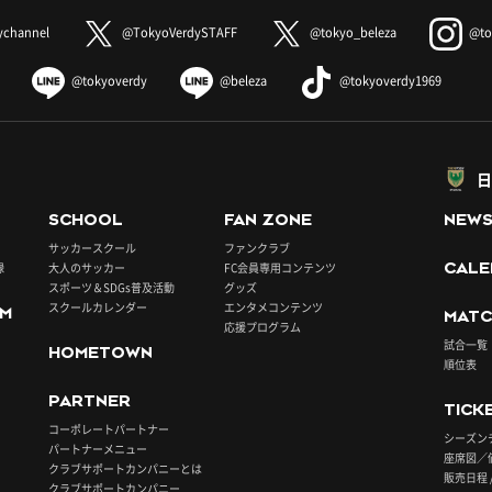
ychannel
@TokyoVerdySTAFF
@tokyo_beleza
@to
@tokyoverdy
@beleza
@tokyoverdy1969
日
SCHOOL
FAN ZONE
NEW
サッカースクール
ファンクラブ
録
大人のサッカー
FC会員専用コンテンツ
CALE
スポーツ＆SDGs普及活動
グッズ
スクールカレンダー
エンタメコンテンツ
UM
MATC
応援プログラム
試合一覧
HOMETOWN
順位表
PARTNER
TICK
コーポレートパートナー
シーズン
パートナーメニュー
座席図／
クラブサポートカンパニーとは
販売日程 
クラブサポートカンパニー