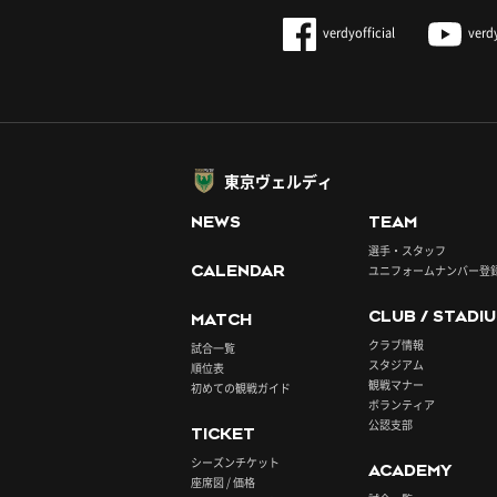
verdyofficial
verd
東京ヴェルディ
NEWS
TEAM
選手・スタッフ
CALENDAR
ユニフォームナンバー登
CLUB / STADI
MATCH
クラブ情報
試合一覧
スタジアム
順位表
観戦マナー
初めての観戦ガイド
ボランティア
公認支部
TICKET
シーズンチケット
ACADEMY
座席図 / 価格