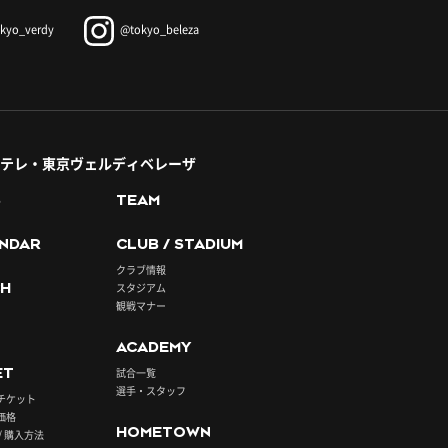
kyo_verdy
@tokyo_beleza
テレ・東京ヴェルディベレーザ
S
TEAM
NDAR
CLUB / STADIUM
クラブ情報
H
スタジアム
観戦マナー
ACADEMY
ET
試合一覧
選手・スタッフ
チケット
価格
HOMETOWN
/ 購入方法