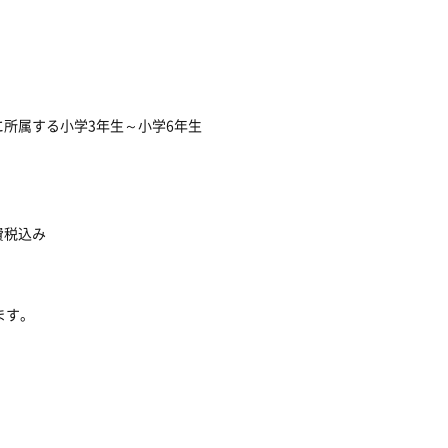
所属する小学3年生～小学6年生
費税込み
ます。