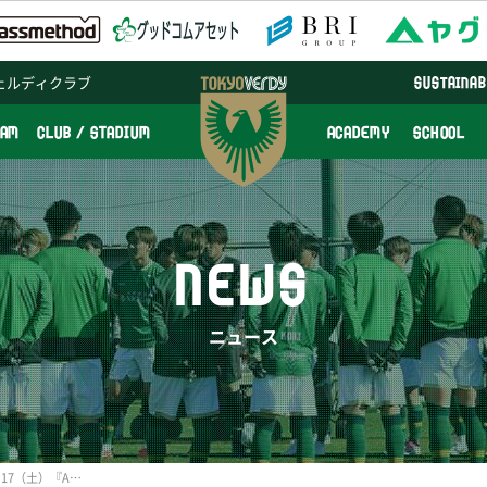
ェルディクラブ
SUSTAINAB
EAM
CLUB / STADIUM
ACADEMY
SCHOOL
NEWS
ニュース
【スクール】8/14（水）～17（土）『AKITA花まるっCUP少年サッカー大会』参加者募集のお知らせ