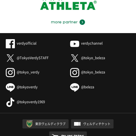
more partner
verdyofficial
verdychannel
@TokyoVerdySTAFF
@tokyo_beleza
@tokyo_verdy
@tokyo_beleza
@tokyoverdy
@beleza
@tokyoverdy1969
東京ヴェルディクラブ
ヴェルディチケット