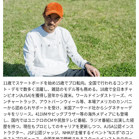
11歳でスケートボードを始め15歳でプロ転向。全国で行われるコンテス
ト・デモで数多く活躍し、雑誌のモデル等も務める。18歳で全日本チャ
ンピオン(AJSA)を獲得し翌年から渡米。ワールドインダストリーズ、ベ
ンチャートラック、アウトバーンウィール等、本場アメリカのカンパニ
ーから認められサポートを受け、米国アーケード社からシグネチャーデ
ッキをリリース。411VMやビッグブラザー等の海外メディアにも登場
し、国内ではユニクロのCMや民放テレビ番組、ラジオ番組に出演した経
歴を持つ。現在もプロとしてのキャリアを更新しつつ、AJSA公認インス
トラクター、JSF公認ジャッジ、NHKが主催するイベント”Nスポ”のコン
テストプロデュース、全国各地で開催されるスクールインストラクター