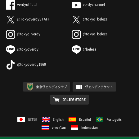
verdyofficial
verdychannel
@TokyoVerdySTAFF
@tokyo_beleza
@tokyo_verdy
@tokyo_beleza
@tokyoverdy
@beleza
@tokyoverdy1969
東京ヴェルディクラブ
ヴェルディチケット
ONLINE STORE
日本語
English
Español
Português
ภาษาไทย
Indonesian