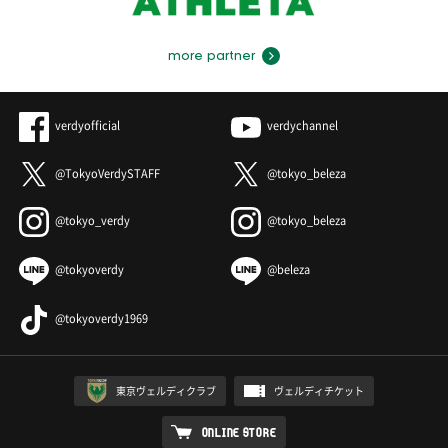
more partner
verdyofficial
verdychannel
@TokyoVerdySTAFF
@tokyo_beleza
@tokyo_verdy
@tokyo_beleza
@tokyoverdy
@beleza
@tokyoverdy1969
東京ヴェルディクラブ
ヴェルディチケット
ONLINE STORE