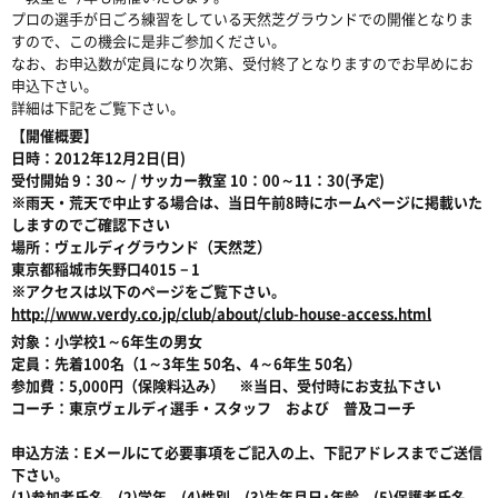
プロの選手が日ごろ練習をしている天然芝グラウンドでの開催となりま
すので、この機会に是非ご参加ください。
なお、お申込数が定員になり次第、受付終了となりますのでお早めにお
申込下さい。
詳細は下記をご覧下さい。
【開催概要】
日時：2012年12月2日(日)
受付開始 9：30～ / サッカー教室 10：00～11：30(予定)
※雨天・荒天で中止する場合は、当日午前8時にホームページに掲載いた
しますのでご確認下さい
場所：ヴェルディグラウンド（天然芝）
東京都稲城市矢野口4015－1
※アクセスは以下のページをご覧下さい。
http://www.verdy.co.jp/club/about/club-house-access.html
対象：小学校1～6年生の男女
定員：先着100名（1～3年生 50名、4～6年生 50名）
参加費：5,000円（保険料込み） ※当日、受付時にお支払下さい
コーチ：東京ヴェルディ選手・スタッフ および 普及コーチ
申込方法：Eメールにて必要事項をご記入の上、下記アドレスまでご送信
下さい。
(1)参加者氏名、(2)学年、(4)性別、(3)生年月日･年齢、(5)保護者氏名、