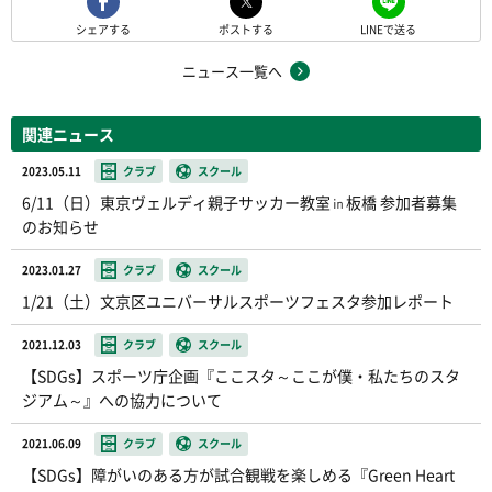
シェアする
ポストする
LINEで送る
ニュース一覧へ
関連ニュース
2023.05.11
クラブ
スクール
6/11（日）東京ヴェルディ親子サッカー教室㏌板橋 参加者募集
のお知らせ
2023.01.27
クラブ
スクール
1/21（土）文京区ユニバーサルスポーツフェスタ参加レポート
2021.12.03
クラブ
スクール
【SDGs】スポーツ庁企画『ここスタ～ここが僕・私たちのスタ
ジアム～』への協力について
2021.06.09
クラブ
スクール
【SDGs】障がいのある方が試合観戦を楽しめる『Green Heart