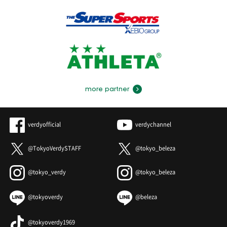
more partner
verdyofficial
verdychannel
@TokyoVerdySTAFF
@tokyo_beleza
@tokyo_verdy
@tokyo_beleza
@tokyoverdy
@beleza
@tokyoverdy1969