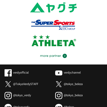
more partner
verdyofficial
verdychannel
@TokyoVerdySTAFF
@tokyo_beleza
@tokyo_verdy
@tokyo_beleza
@tokyoverdy
@beleza