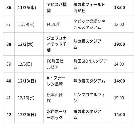
アビスパ福
味の素フィールド
36
11/25(水)
18:00
岡
西が丘
タピック県総ひや
37
11/29(日)
FC琉球
13:00
ごんスタジアム
ジェフユナ
味の素スタジア
38
12/2(水)
イテッド千
19:00
ム
葉
FC町田ゼ
町田GIONスタジア
39
12/6(日)
14:00
ルビア
ム
V・ファー
40
12/13(日)
味の素スタジアム
14:00
レン長崎
松本山雅
サンプロアルウィ
41
12/16(水)
19:00
FC
ン
水戸ホーリ
味の素スタジア
42
12/20(日)
14:00
ーホック
ム