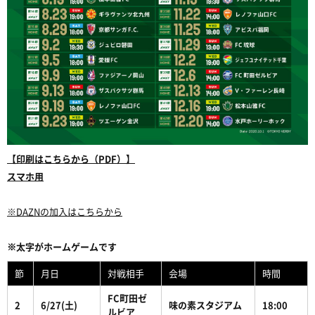
【印刷はこちらから（PDF）】
スマホ用
※DAZNの加入はこちらから
※太字がホームゲームです
節
月日
対戦相手
会場
時間
FC町田ゼ
2
6/27(土)
味の素スタジアム
18:00
ルビア