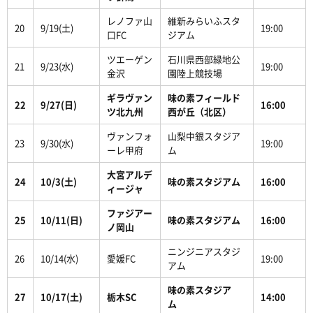
レノファ山
維新みらいふスタ
20
9/19(土)
19:00
口FC
ジアム
ツエーゲン
石川県西部緑地公
21
9/23(水)
19:00
金沢
園陸上競技場
ギラヴァン
味の素フィールド
22
9/27(日)
16:00
ツ北九州
西が丘（北区）
ヴァンフォ
山梨中銀スタジア
23
9/30(水)
19:00
ーレ甲府
ム
大宮アルデ
24
10/3(土)
味の素スタジアム
16:00
ィージャ
ファジアー
25
10/11(日)
味の素スタジアム
16:00
ノ岡山
ニンジニアスタジ
26
10/14(水)
愛媛FC
19:00
アム
味の素スタジア
27
10/17(土)
栃木SC
14:00
ム