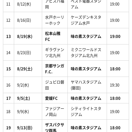
アビスパ福
ベスト電器スタジ
11
8/12(水)
19:00
岡
アム
水戸ホーリ
ケーズデンキスタ
12
8/16(日)
19:00
ーホック
ジアム水戸
松本山雅
13
8/19(水)
味の素スタジアム
19:00
FC
ギラヴァン
ミクニワールドス
14
8/23(日)
19:00
ツ北九州
タジアム北九州
京都サンガ
15
8/29(土)
味の素スタジアム
18:00
F.C.
ジュビロ磐
ヤマハスタジアム
16
9/2(水)
19:30
田
(磐田)
17
9/5(土)
愛媛FC
味の素スタジアム
18:00
ファジアー
シティライトスタ
18
9/9(水)
19:00
ノ岡山
ジアム
ザスパクサ
19
9/13(日)
味の素スタジアム
18:00
ツ群馬