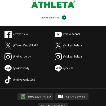
more partner
verdyofficial
verdychannel
@TokyoVerdySTAFF
@tokyo_beleza
@tokyo_verdy
@tokyo_beleza
@tokyoverdy
@beleza
@tokyoverdy1969
東京ヴェルディクラブ
ヴェルディチケット