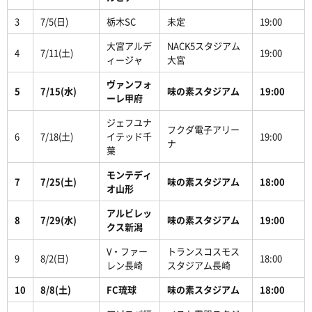
3
7/5(日)
栃木SC
未定
19:00
大宮アルデ
NACK5スタジアム
4
7/11(土)
19:00
ィージャ
大宮
ヴァンフォ
5
7/15(水)
味の素スタジアム
19:00
ーレ甲府
ジェフユナ
フクダ電子アリー
6
7/18(土)
イテッド千
19:00
ナ
葉
モンテディ
7
7/25(土)
味の素スタジアム
18:00
オ山形
アルビレッ
8
7/29(水)
味の素スタジアム
19:00
クス新潟
V・ファー
トランスコスモス
9
8/2(日)
18:00
レン長崎
スタジアム長崎
10
8/8(土)
FC琉球
味の素スタジアム
18:00