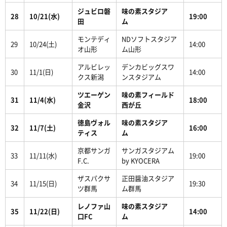
ジュビロ磐
味の素スタジア
28
10/21(水)
19:00
田
ム
モンテディ
NDソフトスタジア
29
10/24(土)
14:00
オ山形
ム山形
アルビレッ
デンカビッグスワ
30
11/1(日)
14:00
クス新潟
ンスタジアム
ツエーゲン
味の素フィールド
31
11/4(水)
18:00
金沢
西が丘
徳島ヴォル
味の素スタジア
32
11/7(土)
16:00
ティス
ム
京都サンガ
サンガスタジアム
33
11/11(水)
19:00
F.C.
by KYOCERA
ザスパクサ
正田醤油スタジア
34
11/15(日)
19:30
ツ群馬
ム群馬
レノファ山
味の素スタジア
35
11/22(日)
14:00
口FC
ム