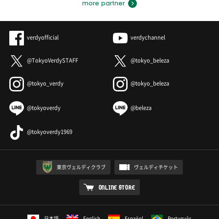
more partner
verdyofficial
verdychannel
@TokyoVerdySTAFF
@tokyo_beleza
@tokyo_verdy
@tokyo_beleza
@tokyoverdy
@beleza
@tokyoverdy1969
東京ヴェルディクラブ
ヴェルディチケット
ONLINE STORE
日本語
English
Español
Português